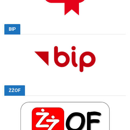
BIP
ŻŻOF