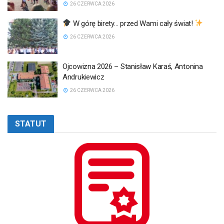
26 CZERWCA 2026
W górę birety… przed Wami cały świat!
26 CZERWCA 2026
Ojcowizna 2026 – Stanisław Karaś, Antonina
Andrukiewicz
26 CZERWCA 2026
STATUT