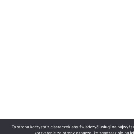
Ta strona korzysta z ciasteczek aby świadczyć usługi na najwyżs
korzystanie ze strony oznacza, że zgadzasz się na ic