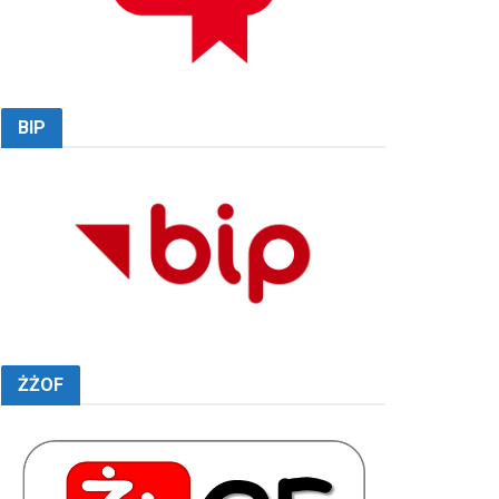
BIP
ŻŻOF