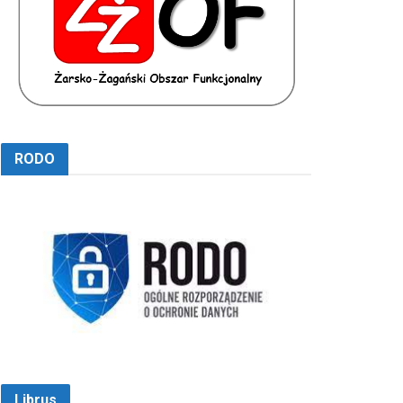
RODO
Librus