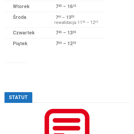
Wtorek
7
– 16
45
15
Środa
7
– 13
35
45
rewalidacja 11
– 12
50
35
Czwartek
7
– 13
45
35
Piątek
7
– 12
50
35
STATUT