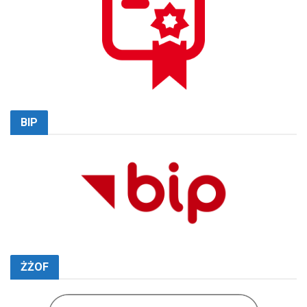
BIP
ŻŻOF