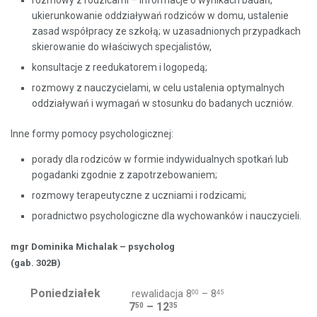
rozmowy z rodzicami – informacje o wynikach badań,
ukierunkowanie oddziaływań rodziców w domu, ustalenie
zasad współpracy ze szkołą; w uzasadnionych przypadkach
skierowanie do właściwych specjalistów,
konsultacje z reedukatorem i logopedą;
rozmowy z nauczycielami, w celu ustalenia optymalnych
oddziaływań i wymagań w stosunku do badanych uczniów.
Inne formy pomocy psychologicznej:
porady dla rodziców w formie indywidualnych spotkań lub
pogadanki zgodnie z zapotrzebowaniem;
rozmowy terapeutyczne z uczniami i rodzicami;
poradnictwo psychologiczne dla wychowanków i nauczycieli.
mgr Dominika Michalak – psycholog
(gab. 302B)
Poniedziałek
rewalidacja 8
– 8
00
45
7
– 12
50
35