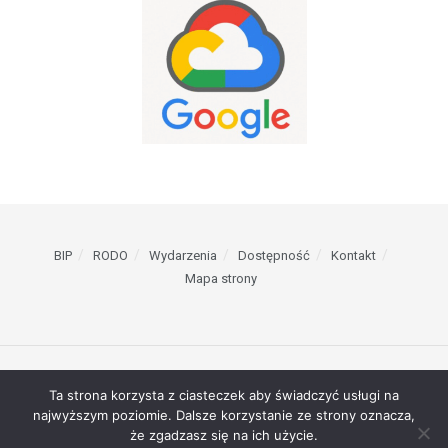
BIP
RODO
Wydarzenia
Dostępność
Kontakt
Mapa strony
© 2023 Szkoła Podstawowa nr 1 w Żarach // Projektowanie stron WWW -
Ta strona korzysta z ciasteczek aby świadczyć usługi na
RAGACOM
najwyższym poziomie. Dalsze korzystanie ze strony oznacza,
że zgadzasz się na ich użycie.