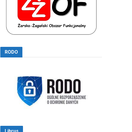
RODO
Librus