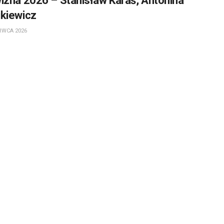
izna 2026 – Stanisław Karaś, Antonina
kiewicz
RWCA 2026