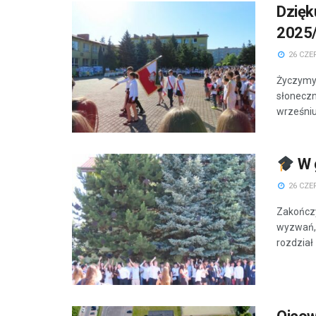
Dzięk
2025
26 CZE
Życzymy 
słoneczn
wrześni
W g
26 CZE
Zakończy
wyzwań, 
rozdział 