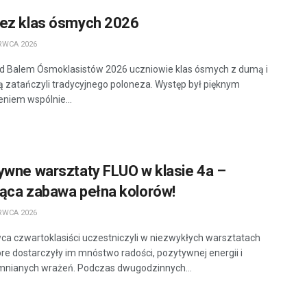
ez klas ósmych 2026
RWCA 2026
d Balem Ósmoklasistów 2026 uczniowie klas ósmych z dumą i
ą zatańczyli tradycyjnego poloneza. Występ był pięknym
niem wspólnie...
ywne warsztaty FLUO w klasie 4a –
ąca zabawa pełna kolorów!
RWCA 2026
ca czwartoklasiści uczestniczyli w niezwykłych warsztatach
óre dostarczyły im mnóstwo radości, pozytywnej energii i
nianych wrażeń. Podczas dwugodzinnych...