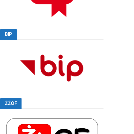
BIP
ŻŻOF