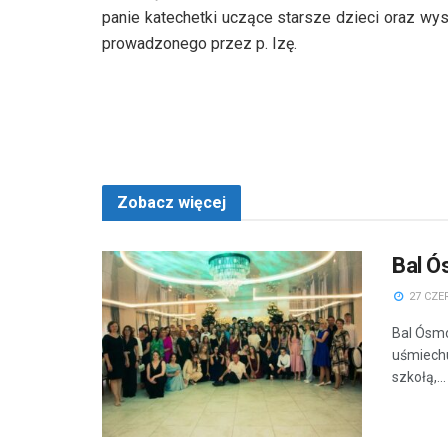
panie katechetki uczące starsze dzieci oraz w
prowadzonego przez p. Izę.
Zobacz więcej
Bal Ó
27 CZE
Bal Ósmo
uśmiechu
szkołą,...