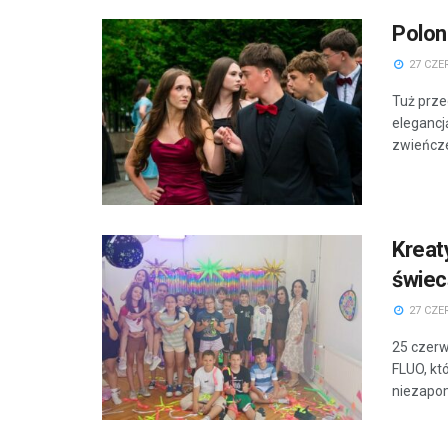
Polon
27 CZE
Tuż prze
elegancj
zwieńcze
Kreat
świec
27 CZE
25 czerw
FLUO, kt
niezapom