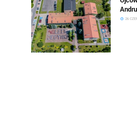
Ojcow
Andru
26 CZE