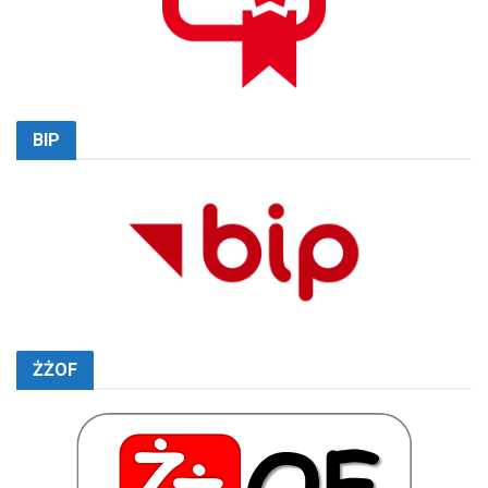
BIP
ŻŻOF