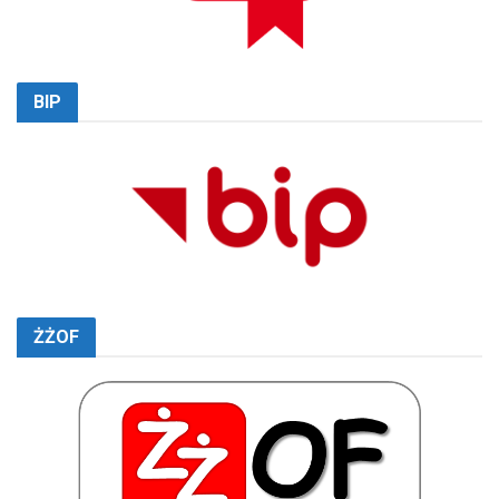
BIP
ŻŻOF