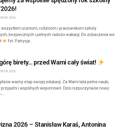
ujemy za wspólnie spędzony rok szkolny
/2026!
RWCA 2026
wszystkim uczniom, rodzicom i pracownikom szkoły
ych, bezpiecznych i pełnych radości wakacji. Do zobaczenia we
u!
fot. Patrycja...
órę birety… przed Wami cały świat!
RWCA 2026
liście ważny etap swojej edukacji. Za Wami lata pełne nauki,
przyjaźni i wspólnych wspomnień. Dziś rozpoczynacie nowy
–...
izna 2026 – Stanisław Karaś, Antonina