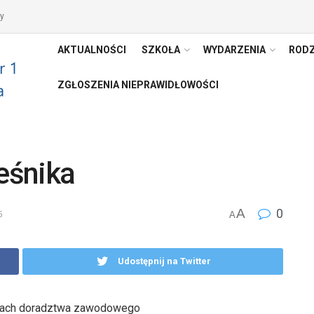
y
AKTUALNOŚCI
SZKOŁA
WYDARZENIA
RODZ
ZGŁOSZENIA NIEPRAWIDŁOWOŚCI
eśnika
A
0
5
A
Udostępnij na Twitter
ramach doradztwa zawodowego