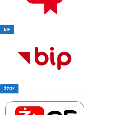
BIP
ŻŻOF