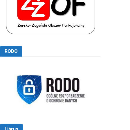
RODO
Librus