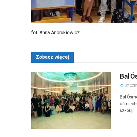
fot. Anna Andrukiewicz
Zobacz więcej
Bal Ó
27 CZE
Bal Ósmo
uśmiechu
szkołą,...