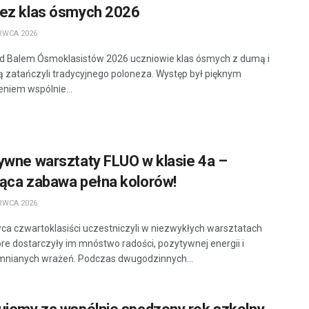
ez klas ósmych 2026
RWCA 2026
d Balem Ósmoklasistów 2026 uczniowie klas ósmych z dumą i
ą zatańczyli tradycyjnego poloneza. Występ był pięknym
niem wspólnie...
ywne warsztaty FLUO w klasie 4a –
ąca zabawa pełna kolorów!
RWCA 2026
ca czwartoklasiści uczestniczyli w niezwykłych warsztatach
óre dostarczyły im mnóstwo radości, pozytywnej energii i
nianych wrażeń. Podczas dwugodzinnych...