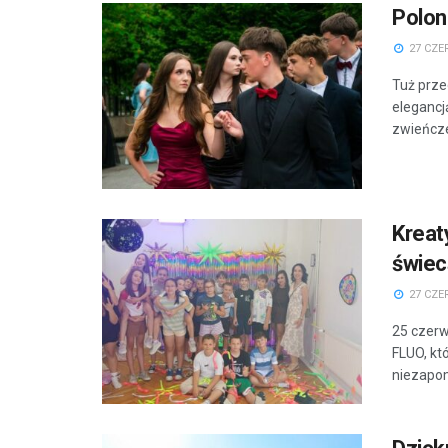
Polon
27 CZE
Tuż prze
elegancj
zwieńcze
Kreat
świec
27 CZE
25 czerw
FLUO, kt
niezapom