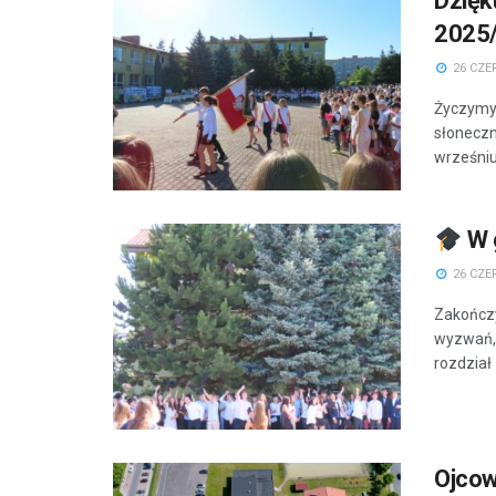
Dzięk
2025
26 CZE
Życzymy 
słoneczn
wrześni
W g
26 CZE
Zakończy
wyzwań, 
rozdział 
Ojcow