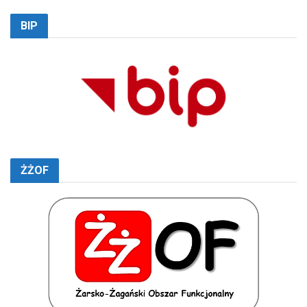
BIP
ŻŻOF