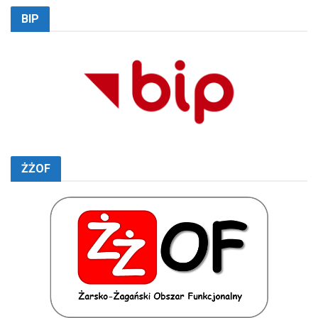
BIP
ŻŻOF