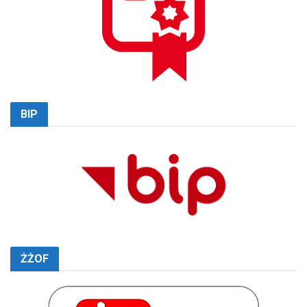
BIP
ŻŻOF