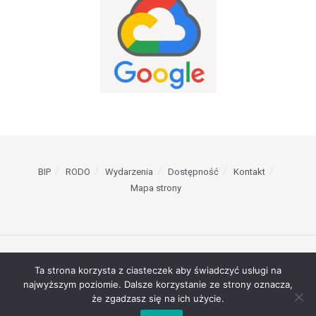
BIP
RODO
Wydarzenia
Dostępność
Kontakt
Mapa strony
© 2023 Szkoła Podstawowa nr 1 w Żarach // Projektowanie stron WWW -
Ta strona korzysta z ciasteczek aby świadczyć usługi na
RAGACOM
najwyższym poziomie. Dalsze korzystanie ze strony oznacza,
że zgadzasz się na ich użycie.