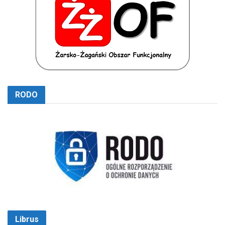
RODO
Librus