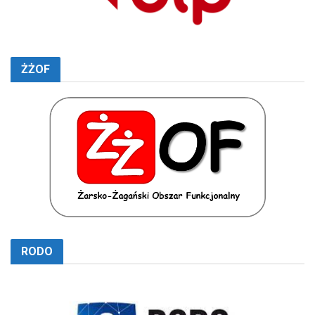
ŻŻOF
RODO